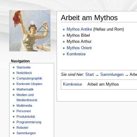
Arbeit am Mythos
Mythos Antike
(Hellas und Rom)
Mythos Bibel
Mythos Arthur
Mythos Orient
Kornkreise
Navigation
Startseite
Notizblock
Sie sind hier:
Start
→
Sammlungen
→ Arbe
Computergraphik
Konkrete Utopien
Kornkreise
Arbeit am Mythos
Mathematik
Medien und
Medientheorie
Multimedia
Personen
Produktivität
Programmierung
Roboter
Sammlungen