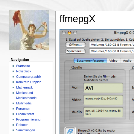
ffmepgX
Navigation
Startseite
Notizblock
Computergraphik
Konkrete Utopien
Mathematik
Medien und
Medientheorie
Multimedia
Personen
Produktivität
Programmierung
Roboter
Sammlungen