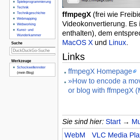
Spieleprogrammierung
Technik
ffmpegX
(frei wie Freib
Technikgeschichte
Webmapping
Videokonvertierung. Es i
Webworking
Kunst- und
enthalten), dem entspr
Wunderkammer
MacOS X
und
Linux
.
Suche
Links
Werkzeuge
Schockwellenreiter
ffmpegX Homepage
(mein Blog)
»How to encode a movi
or blog with ffmpegX 
Sie sind hier:
Start
→
Mu
WebM
VLC Media Pla