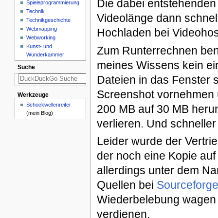
Die dabei entstehenden
Spieleprogrammierung
Technik
Videolänge dann schnell 
Technikgeschichte
Webmapping
Hochladen bei Videohoste
Webworking
Kunst- und
Zum Runterrechnen ben
Wunderkammer
meines Wissens kein ein
Suche
Dateien in das Fenster 
Screenshot vornehmen u
Werkzeuge
Schockwellenreiter
200 MB auf 30 MB herunt
(mein Blog)
verlieren. Und schneller
Leider wurde der Vertrie
der noch eine Kopie auf 
allerdings unter dem 
Quellen bei
Sourceforge
Wiederbelebung wagen m
verdienen.