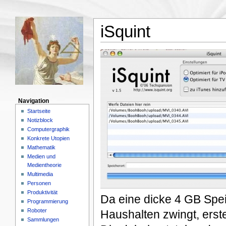
iSquint
Navigation
Startseite
Notizblock
Computergraphik
Konkrete Utopien
Mathematik
Medien und
Medientheorie
Multimedia
Personen
Produktivität
Da eine dicke 4 GB Spei
Programmierung
Roboter
Haushalten zwingt, erste
Sammlungen